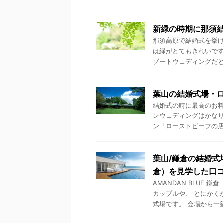
新緑の時期に那須
那須高原で結婚式を挙
は緑がとてもきれいです
ゾートウェディングだと軽
葉山の結婚式場・ロ
結婚式の時に最高のお料
ンウェディングはかなり
ン「ローストビーフの店 鎌
葉山/鎌倉の結婚式場
倉）を見学した口
AMANDAN BLUE
カップルや、 とにかく
式場です。 会場から一望で