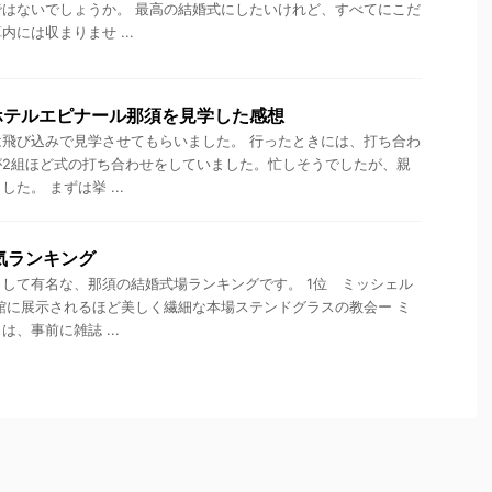
はないでしょうか。 最高の結婚式にしたいけれど、すべてにこだ
には収まりませ ...
ホテルエピナール那須を見学した感想
飛び込みで見学させてもらいました。 行ったときには、打ち合わ
が2組ほど式の打ち合わせをしていました。忙しそうでしたが、親
た。 まずは挙 ...
気ランキング
して有名な、那須の結婚式場ランキングです。 1位 ミッシェル
館に展示されるほど美しく繊細な本場ステンドグラスの教会ー ミ
、事前に雑誌 ...