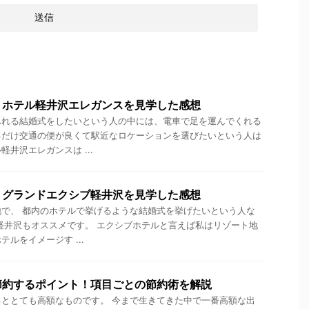
・ホテル軽井沢エレガンスを見学した感想
ふれる結婚式をしたいという人の中には、電車で足を運んでくれる
るだけ交通の便が良くて駅近なロケーションを選びたいという人は
井沢エレガンスは ...
・グランドエクシブ軽井沢を見学した感想
で、 都内のホテルで挙げるような結婚式を挙げたいという人な
軽井沢もオススメです。 エクシブホテルと言えば私はリゾート地
ルをイメージす ...
節約するポイント！項目ごとの節約術を解説
ととても高額なものです。 今まで生きてきた中で一番高額な出