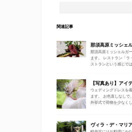
関連記事
那須高原ミッシェ
那須高原ミッシェルガ
ます。 レストラン「ラ
ストランという感じではあ
【写真あり】アイ
ウェディングドレスを
ます。 お色直しなしで
外挙式で荷物を少なくした
ヴィラ・デ・マリア
軽井沢にはお料理にかな