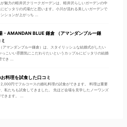
観が魅力の軽井沢クリークガーデンは、軽井沢らしいガーデンの中
人にピッタリの式場だと思います。小川が流れる美しいガーデンで
ションが上がっち ...
・AMANDAN BLUE 鎌倉 （アマンダンブルー鎌
コミ
 鎌倉 （アマンダンブルー鎌倉）は、スタイリッシュな結婚式がしたい
かっこいい雰囲気にこだわりたいというカップルにピッタリの結婚
き ...
のお料理を試食した口コミ
2,000円でフルコースの婚礼料理の試食ができます。 料理は重要
、私たちも試食してきました。 先ほど会場を見学したノーワンズ
きます。 ...