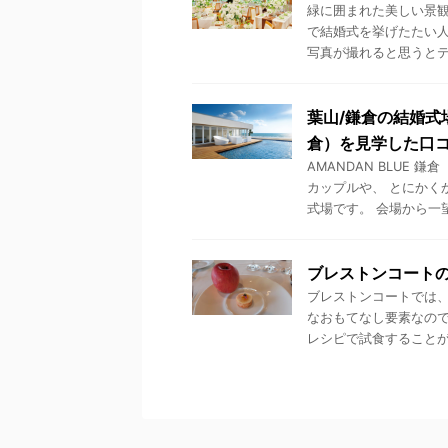
緑に囲まれた美しい景
で結婚式を挙げたたい
写真が撮れると思うとテン
葉山/鎌倉の結婚式場
倉）を見学した口
AMANDAN BLUE
カップルや、 とにかく
式場です。 会場から一望で
ブレストンコート
ブレストンコートでは、
なおもてなし要素なので
レシピで試食することがで