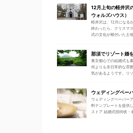
12月上旬の軽井沢
ウォルズハウス）
軽井沢は、12月になる
終わったら、クリスマス
式の文化が根付いた土地な
那須でリゾート婚
東京都心での結婚式も
何よりも非日常的な雰
気があるようです。リゾー
ウェディングペー
ウェディングペーパーア
料テンプレートを提供し
ストア 結婚式招待状・名刺