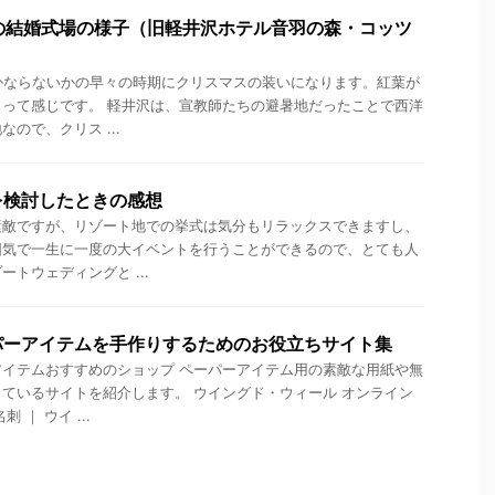
の結婚式場の様子（旧軽井沢ホテル音羽の森・コッツ
かならないかの早々の時期にクリスマスの装いになります。紅葉が
って感じです。 軽井沢は、宣教師たちの避暑地だったことで西洋
ので、クリス ...
を検討したときの感想
素敵ですが、リゾート地での挙式は気分もリラックスできますし、
囲気で一生に一度の大イベントを行うことができるので、とても人
トウェディングと ...
パーアイテムを手作りするためのお役立ちサイト集
イテムおすすめのショップ ペーパーアイテム用の素敵な用紙や無
ているサイトを紹介します。 ウイングド・ウィール オンライン
 ｜ ウイ ...