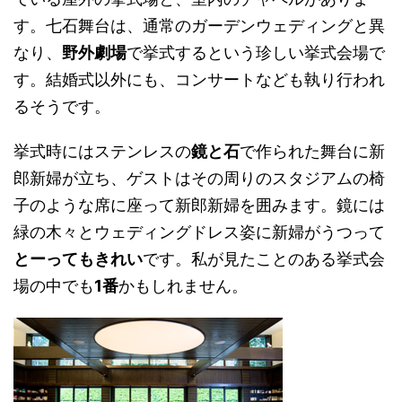
す。七石舞台は、通常のガーデンウェディングと異
なり、
野外劇場
で挙式するという珍しい挙式会場で
す。結婚式以外にも、コンサートなども執り行われ
るそうです。
挙式時にはステンレスの
鏡と石
で作られた舞台に新
郎新婦が立ち、ゲストはその周りのスタジアムの椅
子のような席に座って新郎新婦を囲みます。鏡には
緑の木々とウェディングドレス姿に新婦がうつって
とーってもきれい
です。私が見たことのある挙式会
場の中でも
1番
かもしれません。