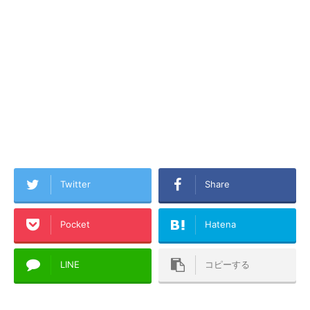
Twitter
Share
Pocket
Hatena
LINE
コピーする