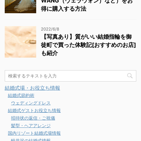
WANG（ヴェラウォン）など）をお
得に購入する方法
2022/6/8
【写真あり】質がいい結婚指輪を御
徒町で買った体験記[おすすめのお店]
も紹介
結婚式場・お役立ち情報
結婚式節約術
ウェディングドレス
結婚式ゲストお役立ち情報
招待状の返信・ご祝儀
髪型・ヘアアレンジ
国内リゾート結婚式場情報
軽井沢の結婚式情報