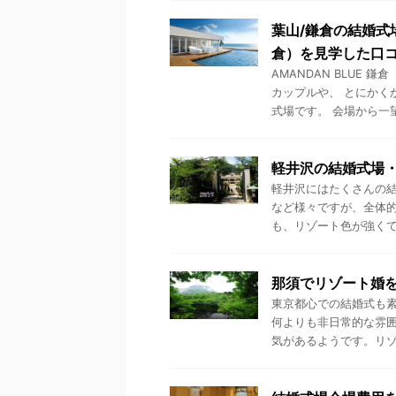
葉山/鎌倉の結婚式場
倉）を見学した口
AMANDAN BLUE
カップルや、 とにかく
式場です。 会場から一望で
軽井沢の結婚式場・
軽井沢にはたくさんの結
など様々ですが、全体的
も、リゾート色が強くて外
那須でリゾート婚
東京都心での結婚式も
何よりも非日常的な雰
気があるようです。リゾー