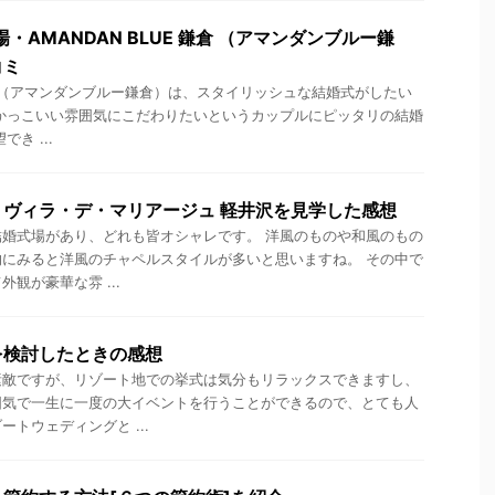
・AMANDAN BLUE 鎌倉 （アマンダンブルー鎌
コミ
 鎌倉 （アマンダンブルー鎌倉）は、スタイリッシュな結婚式がしたい
かっこいい雰囲気にこだわりたいというカップルにピッタリの結婚
き ...
ヴィラ・デ・マリアージュ 軽井沢を見学した感想
婚式場があり、どれも皆オシャレです。 洋風のものや和風のもの
にみると洋風のチャペルスタイルが多いと思いますね。 その中で
観が豪華な雰 ...
を検討したときの感想
素敵ですが、リゾート地での挙式は気分もリラックスできますし、
囲気で一生に一度の大イベントを行うことができるので、とても人
トウェディングと ...