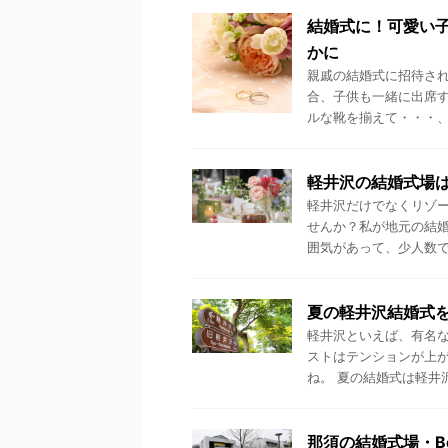
結婚式に！可愛い
かに
親戚の結婚式に招待され
合、子供も一緒に出席す
ルな靴を揃えて・・・、 
軽井沢の結婚式場
軽井沢だけでなくリゾ
せんか？私が地元の結
囲気があって、少人数で結
夏の軽井沢結婚式
軽井沢といえば、有名な
ストはテンションが上が
ね。 夏の結婚式は軽井沢
那須の結婚式場・Bel