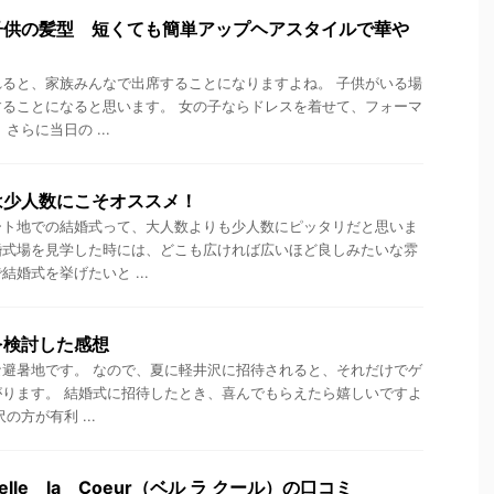
子供の髪型 短くても簡単アップヘアスタイルで華や
ると、家族みんなで出席することになりますよね。 子供がいる場
ることになると思います。 女の子ならドレスを着せて、フォーマ
さらに当日の ...
は少人数にこそオススメ！
ート地での結婚式って、大人数よりも少人数にピッタリだと思いま
婚式場を見学した時には、どこも広ければ広いほど良しみたいな雰
婚式を挙げたいと ...
を検討した感想
避暑地です。 なので、夏に軽井沢に招待されると、それだけでゲ
ります。 結婚式に招待したとき、喜んでもらえたら嬉しいですよ
の方が有利 ...
le la Coeur（ベル ラ クール）の口コミ