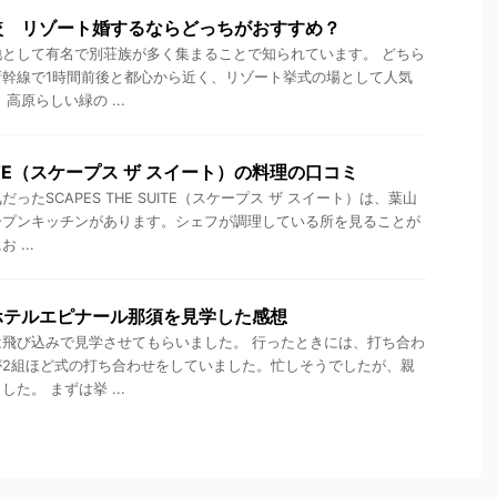
較 リゾート婚するならどっちがおすすめ？
として有名で別荘族が多く集まることで知られています。 どちら
新幹線で1時間前後と都心から近く、リゾート挙式の場として人気
高原らしい緑の ...
SUITE（スケープス ザ スイート）の料理の口コミ
たSCAPES THE SUITE（スケープス ザ スイート）は、葉山
ープンキッチンがあります。シェフが調理している所を見ることが
...
ホテルエピナール那須を見学した感想
飛び込みで見学させてもらいました。 行ったときには、打ち合わ
が2組ほど式の打ち合わせをしていました。忙しそうでしたが、親
た。 まずは挙 ...