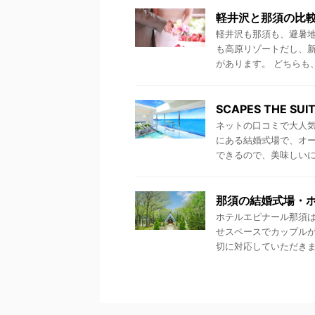
軽井沢と那須の比
軽井沢も那須も、避暑地
も高原リゾートだし、
があります。 どちらも、
SCAPES THE 
ネットの口コミで大人気だっ
にある結婚式場で、オ
できるので、美味しいにお 
那須の結婚式場・
ホテルエピナール那須は
せスペースでカップル
切に対応していただきまし