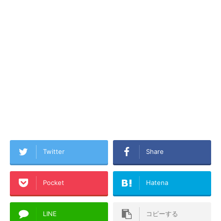
Twitter
Share
Pocket
Hatena
LINE
コピーする