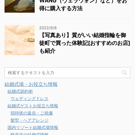
WANG（ヴェラウォン）など）をお
得に購入する方法
2022/6/8
【写真あり】質がいい結婚指輪を御
徒町で買った体験記[おすすめのお店]
も紹介
結婚式場・お役立ち情報
結婚式節約術
ウェディングドレス
結婚式ゲストお役立ち情報
招待状の返信・ご祝儀
髪型・ヘアアレンジ
国内リゾート結婚式場情報
軽井沢の結婚式情報