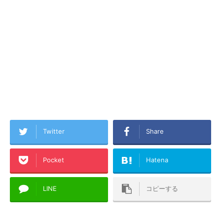
Twitter
Share
Pocket
Hatena
LINE
コピーする