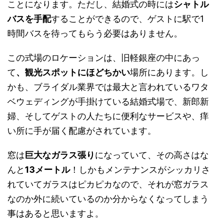
ことになります。ただし、結婚式の時には
シャトル
バスを手配
することができるので、ゲストに駅で1
時間バスを待ってもらう必要はありません。
この式場のロケーションは、旧軽銀座の中にあっ
て
、観光スポットにほどちかい
場所にあります。し
かも、ブライダル業界では最大と言われているワタ
ベウェディングが手掛けている結婚式場で、新郎新
婦、そしてゲストの人たちに便利なサービスや、痒
い所に手が届く配慮がされています。
窓は
巨大なガラス張り
になっていて、その高さはな
んと
13メートル
！しかもメンテナンスがシッカリさ
れていてガラスはピカピカなので、それが窓ガラス
なのか外に続いているのか分からなくなってしまう
事はあると思いますよ。