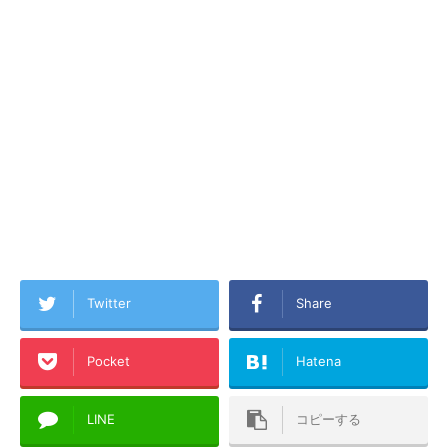
Twitter
Share
Pocket
Hatena
LINE
コピーする