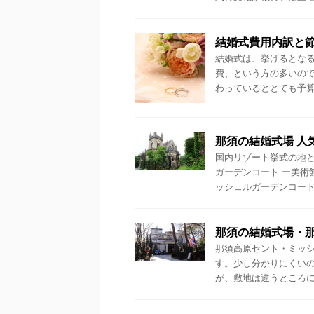
結婚式費用内訳と
結婚式は、挙げるとなる
費、という方の多いので
わっているととても予算内
那須の結婚式場 人
国内リゾート挙式の地と
ガーデンコート ー美術
ッシェルガーデンコートは
那須の結婚式場・
那須高原セント・ミッ
す。少し分かりにくい
が、敷地は違うところにあ