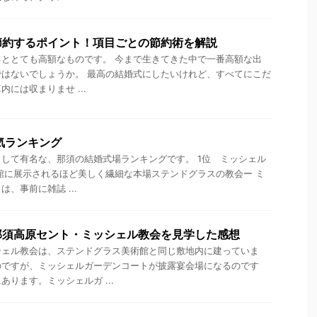
節約するポイント！項目ごとの節約術を解説
ととても高額なものです。 今まで生きてきた中で一番高額な出
はないでしょうか。 最高の結婚式にしたいけれど、すべてにこだ
には収まりませ ...
気ランキング
して有名な、那須の結婚式場ランキングです。 1位 ミッシェル
館に展示されるほど美しく繊細な本場ステンドグラスの教会ー ミ
、事前に雑誌 ...
那須高原セント・ミッシェル教会を見学した感想
シェル教会は、ステンドグラス美術館と同じ敷地内に建っていま
のですが、ミッシェルガーデンコートが披露宴会場になるのです
ります。ミッシェルガ ...