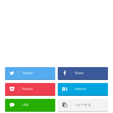
Twitter
Share
Pocket
Hatena
LINE
コピーする