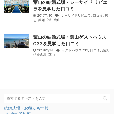
葉山の結婚式場・シーサイド リビエ
ラを見学した口コミ
2017/1/10
シーサイドリビエラ
,
口コミ
,
感
想
,
結婚式場
,
葉山
葉山の結婚式場・葉山ゲストハウス
C33を見学した口コミ
2019/2/14
ゲストハウスC33
,
口コミ
,
感想
,
結婚式場
,
葉山
結婚式場・お役立ち情報
結婚式節約術